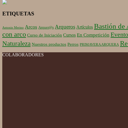
ETIQUETAS
Bastión de
Arqueros
Arcos
Artículos
Arquer@s
Antonio Merino
con arco
Evento
En Competición
Cursos
Curso de Iniciación
Re
Naturaleza
Nuestros productos
Perros
PRIMAVERA ARQUERA
COLABORADORES