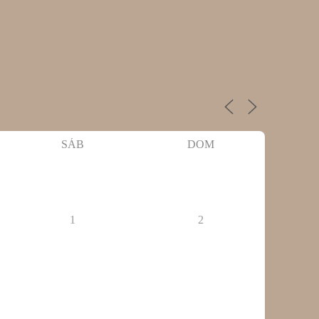
SÁB
DOM
1
2