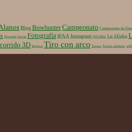
 Alanos
Campeonato
Bowhunter
Blog
Campeonato de Esp
Fotografía
L
s
IFAA
Instagram
La Aljaba
Florentín García
JOCAMA
Tiro con arco
corrido 3D
we
Seguros
Torneo
Torneo solidario