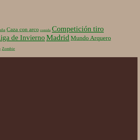
Competición tiro
Caza con arco
aña
comida
Madrid
iga de Invierno
Mundo Arquero
b
Zombie