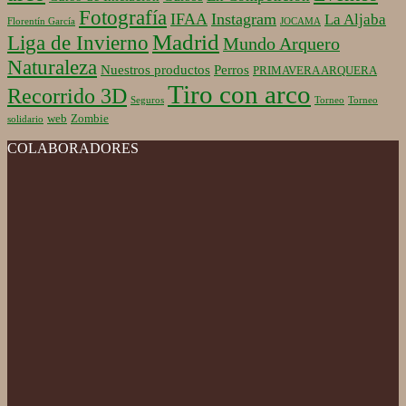
Fotografía
IFAA
Instagram
La Aljaba
Florentín García
JOCAMA
Madrid
Liga de Invierno
Mundo Arquero
Naturaleza
Nuestros productos
Perros
PRIMAVERA ARQUERA
Tiro con arco
Recorrido 3D
Seguros
Torneo
Torneo
web
Zombie
solidario
COLABORADORES