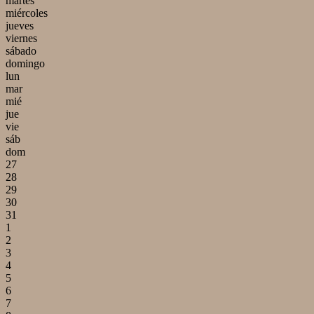
martes
miércoles
jueves
viernes
sábado
domingo
lun
mar
mié
jue
vie
sáb
dom
27
28
29
30
31
1
2
3
4
5
6
7