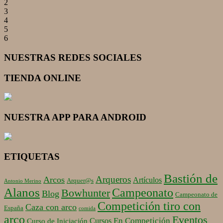
2
3
4
5
6
NUESTRAS REDES SOCIALES
TIENDA ONLINE
NUESTRA APP PARA ANDROID
ETIQUETAS
Bastión de
Arqueros
Arcos
Artículos
Arquer@s
Antonio Merino
Alanos
Campeonato
Bowhunter
Blog
Campeonato de
Competición tiro con
Caza con arco
España
comida
arco
Eventos
En Competición
Cursos
Curso de Iniciación