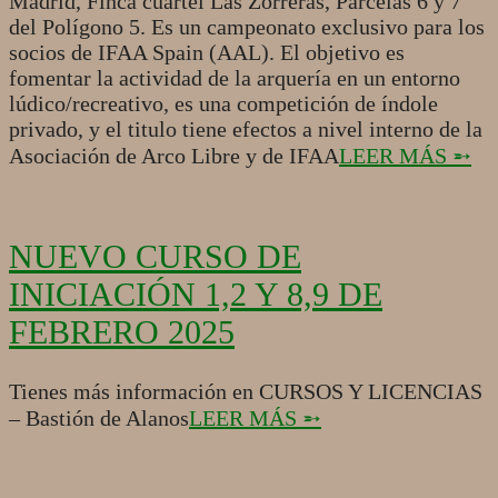
Madrid, Finca cuartel Las Zorreras, Parcelas 6 y 7
del Polígono 5. Es un campeonato exclusivo para los
socios de IFAA Spain (AAL). El objetivo es
fomentar la actividad de la arquería en un entorno
lúdico/recreativo, es una competición de índole
privado, y el titulo tiene efectos a nivel interno de la
Asociación de Arco Libre y de IFAA
LEER MÁS ➵
NUEVO CURSO DE
INICIACIÓN 1,2 Y 8,9 DE
FEBRERO 2025
2025-
Tienes más información en CURSOS Y LICENCIAS
01-
– Bastión de Alanos
LEER MÁS ➵
10