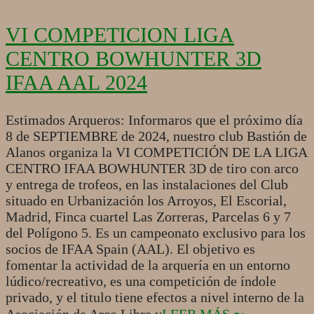
VI COMPETICION LIGA
CENTRO BOWHUNTER 3D
IFAA AAL 2024
2024-
Estimados Arqueros: Informaros que el próximo día
08-
8 de SEPTIEMBRE de 2024, nuestro club Bastión de
05
Alanos organiza la VI COMPETICIÓN DE LA LIGA
CENTRO IFAA BOWHUNTER 3D de tiro con arco
y entrega de trofeos, en las instalaciones del Club
situado en Urbanización los Arroyos, El Escorial,
Madrid, Finca cuartel Las Zorreras, Parcelas 6 y 7
del Polígono 5. Es un campeonato exclusivo para los
socios de IFAA Spain (AAL). El objetivo es
fomentar la actividad de la arquería en un entorno
lúdico/recreativo, es una competición de índole
privado, y el titulo tiene efectos a nivel interno de la
Asociación de Arco Libre y
LEER MÁS ➵