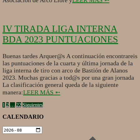
IV TIRADA LIGA INTERNA
BDA 2023 PUNTUACIONES
2023-
Buenas tardes Arquer@s A continuación encontrareis
12-
las puntuaciones de la cuarta y última jornada de la
17
liga interna de tiro con arco de Bastión de Alanos
2023. Muchas gracias a tod@s por una gran jornada
La clasificación general queda de la siguiente
manera:
LEER MÁS ➵
PAGINACIÓN
1
2
…
22
Siguientes
DE
CALENDARIO
ENTRADAS