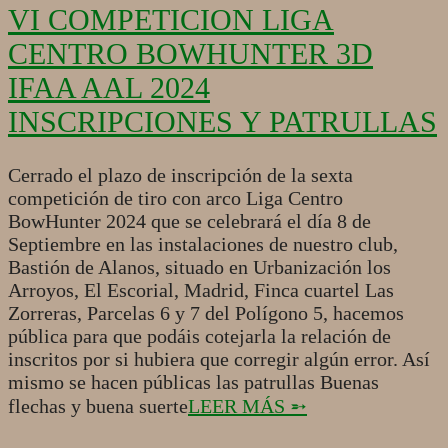
VI COMPETICION LIGA
CENTRO BOWHUNTER 3D
IFAA AAL 2024
INSCRIPCIONES Y PATRULLAS
2024-
Cerrado el plazo de inscripción de la sexta
09-
competición de tiro con arco Liga Centro
03
BowHunter 2024 que se celebrará el día 8 de
Septiembre en las instalaciones de nuestro club,
Bastión de Alanos, situado en Urbanización los
Arroyos, El Escorial, Madrid, Finca cuartel Las
Zorreras, Parcelas 6 y 7 del Polígono 5, hacemos
pública para que podáis cotejarla la relación de
inscritos por si hubiera que corregir algún error. Así
mismo se hacen públicas las patrullas Buenas
flechas y buena suerte
LEER MÁS ➵