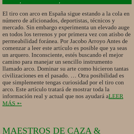
12-
Artículos
,
Curso de Iniciación
,
Tiro con arco
10
El tiro con arco en España sigue estando a la cola en
número de aficionados, deportistas, técnicos y
mercado. Sin embargo experimenta un elevado auge
en todos los terrenos y por primera vez con atisbo de
permeabilidad foránea. Por Jacobo Arroyo Antes de
comenzar a leer este artículo es posible que ya seas
un arquero. Inconsciente, estés buscando el mejor
camino para manejar un sencillo instrumento
llamado arco. Dominar su arte como hicieron tantas
civilizaciones en el pasado. … Otra posibilidad es
que simplemente tengas curiosidad por el tiro con
arco. Este artículo tratará de mostrar toda la
información real y actual que nos ayudará a
LEER
MÁS ➵
MAESTROS DE CAZA &