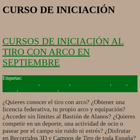
CURSO DE INICIACIÓN
CURSOS DE INICIACIÓN AL
TIRO CON ARCO EN
SEPTIEMBRE
2019-
09-
Bastión de Alanos
,
Caza con arco
,
Curso de Iniciación
,
Cursos
,
16
Madrid
,
Nuestros productos
,
Tiro con arco
¿Quieres conocer el tiro con arco? ¿Obtener una
licencia federativa, tu propio arco y equipación?
¿Acceder sin límites al Bastión de Alanos? ¿Quieres
competir en un deporte, una actividad de ocio o
pasear por el campo sin ruido ni estrés? ¿Disfrutar
en Recorridos 3D y Campos de Tiro de toda España?