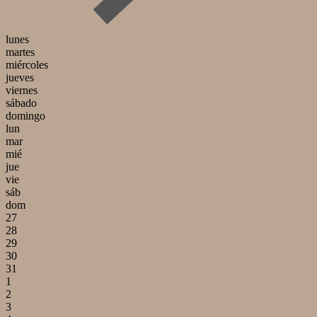
lunes
martes
miércoles
jueves
viernes
sábado
domingo
lun
mar
mié
jue
vie
sáb
dom
27
28
29
30
31
1
2
3