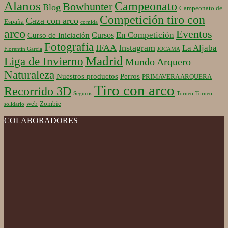
Alanos
Campeonato
Bowhunter
Blog
Campeonato de
Competición tiro con
Caza con arco
España
comida
arco
Eventos
En Competición
Cursos
Curso de Iniciación
Fotografía
IFAA
Instagram
La Aljaba
Florentín García
JOCAMA
Madrid
Liga de Invierno
Mundo Arquero
Naturaleza
Nuestros productos
Perros
PRIMAVERA ARQUERA
Tiro con arco
Recorrido 3D
Seguros
Torneo
Torneo
web
Zombie
solidario
COLABORADORES