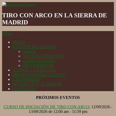
Skip
to
Bastión
content
de
TIRO CON ARCO EN LA SIERRA DE
Alanos
MADRID
Secondary
Menu
Navigation
INICIO
Menu
BASTIÓN DE ALANOS
Normas
NUESTRA FILOSOFÍA
CAMPO DE TIRO
RECORRIDO 3D
CURSOS Y LICENCIAS
PREGUNTAS FRECUENTES
CALENDARIO
PROTECCIÓN AL MENOR
CONTACTO
PRÓXIMOS EVENTOS
CURSO DE INICIACIÓN DE TIRO CON ARCO
: 12/09/2026 -
13/09/2026 de 12:00 am - 11:59 pm