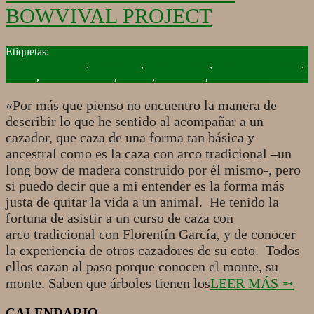
BOWVIVAL PROJECT
2017-
08-
Bastión de Alanos
,
Bowhunter
,
Caza con arco
,
Curso de Iniciación
,
30
Cursos
,
Florentín García
,
Madrid
,
Naturaleza
,
Tiro con arco
«Por más que pienso no encuentro la manera de
describir lo que he sentido al acompañar a un
cazador, que caza de una forma tan básica y
ancestral como es la caza con arco tradicional –un
long bow de madera construido por él mismo-, pero
si puedo decir que a mi entender es la forma más
justa de quitar la vida a un animal. He tenido la
fortuna de asistir a un curso de caza con
arco tradicional con Florentín García, y de conocer
la experiencia de otros cazadores de su coto. Todos
ellos cazan al paso porque conocen el monte, su
monte. Saben que árboles tienen los
LEER MÁS ➵
CALENDARIO