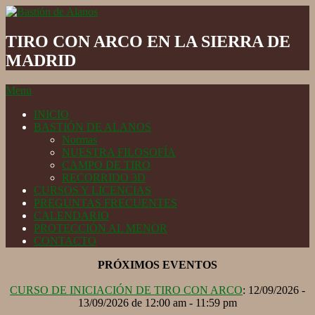
Skip
to
Bastión
content
de
TIRO CON ARCO EN LA SIERRA DE
Alanos
MADRID
Secondary
Menu
Navigation
INICIO
Menu
BASTIÓN DE ALANOS
Normas
NUESTRA FILOSOFÍA
CAMPO DE TIRO
RECORRIDO 3D
CURSOS Y LICENCIAS
PREGUNTAS FRECUENTES
CALENDARIO
PROTECCIÓN AL MENOR
CONTACTO
PRÓXIMOS EVENTOS
CURSO DE INICIACIÓN DE TIRO CON ARCO
: 12/09/2026 -
13/09/2026 de 12:00 am - 11:59 pm