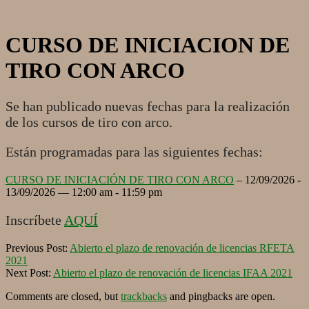
CURSO DE INICIACION DE
TIRO CON ARCO
Se han publicado nuevas fechas para la realización
de los cursos de tiro con arco.
Están programadas para las siguientes fechas:
CURSO DE INICIACIÓN DE TIRO CON ARCO
– 12/09/2026 -
13/09/2026 — 12:00 am - 11:59 pm
Inscríbete
AQUÍ
2020-
Previous Post:
Abierto el plazo de renovación de licencias RFETA
10-
2021
08
Next Post:
Abierto el plazo de renovación de licencias IFAA 2021
Comments are closed, but
trackbacks
and pingbacks are open.