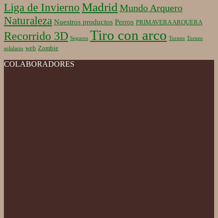
Madrid
Liga de Invierno
Mundo Arquero
Naturaleza
Nuestros productos
Perros
PRIMAVERA ARQUERA
Tiro con arco
Recorrido 3D
Seguros
Torneo
Torneo
web
Zombie
solidario
COLABORADORES