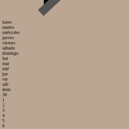
lunes
martes
miércoles
jueves
viernes
sábado
domingo
lun
mar
mié
jue
vie
sáb
dom
30
1
2
3
4
5
6