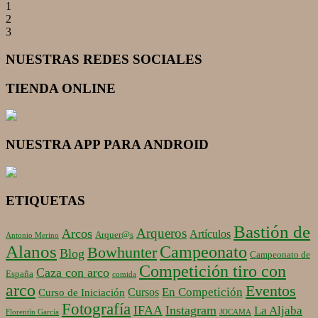
1
2
3
NUESTRAS REDES SOCIALES
TIENDA ONLINE
NUESTRA APP PARA ANDROID
ETIQUETAS
Bastión de
Arqueros
Arcos
Artículos
Arquer@s
Antonio Merino
Alanos
Campeonato
Bowhunter
Blog
Campeonato de
Competición tiro con
Caza con arco
España
comida
arco
Eventos
En Competición
Cursos
Curso de Iniciación
Fotografía
IFAA
Instagram
La Aljaba
Florentín García
JOCAMA