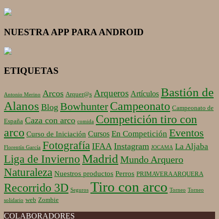
NUESTRA APP PARA ANDROID
ETIQUETAS
Bastión de
Arqueros
Arcos
Artículos
Arquer@s
Antonio Merino
Alanos
Campeonato
Bowhunter
Blog
Campeonato de
Competición tiro con
Caza con arco
España
comida
arco
Eventos
En Competición
Cursos
Curso de Iniciación
Fotografía
IFAA
Instagram
La Aljaba
Florentín García
JOCAMA
Madrid
Liga de Invierno
Mundo Arquero
Naturaleza
Nuestros productos
Perros
PRIMAVERA ARQUERA
Tiro con arco
Recorrido 3D
Seguros
Torneo
Torneo
web
Zombie
solidario
COLABORADORES