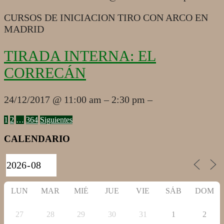
12-
23
CURSOS DE INICIACION TIRO CON ARCO EN
MADRID
TIRADA INTERNA: EL
CORRECÁN
2017-
24/12/2017 @ 11:00 am – 2:30 pm –
12-
24
PAGINACIÓN
1
2
…
364
Siguientes
DE
CALENDARIO
ENTRADAS
LUN
MAR
MIÉ
JUE
VIE
SÁB
DOM
27
28
29
30
31
1
2