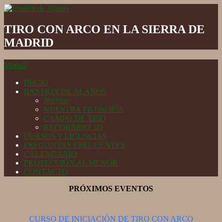
Skip
to
Bastión
content
de
TIRO CON ARCO EN LA SIERRA DE
Alanos
MADRID
Secondary
Menu
Navigation
Menu
INICIO
BASTIÓN DE ALANOS
Normas
NUESTRA FILOSOFÍA
CAMPO DE TIRO
RECORRIDO 3D
CURSOS Y LICENCIAS
PREGUNTAS FRECUENTES
CALENDARIO
PROTECCIÓN AL MENOR
CONTACTO
PRÓXIMOS EVENTOS
CURSO DE INICIACIÓN DE TIRO CON ARCO