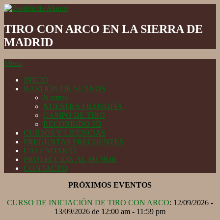
Skip
to
Bastión
content
de
TIRO CON ARCO EN LA SIERRA DE
Alanos
MADRID
Secondary
Menu
Navigation
INICIO
Menu
BASTIÓN DE ALANOS
Normas
NUESTRA FILOSOFÍA
CAMPO DE TIRO
RECORRIDO 3D
CURSOS Y LICENCIAS
PREGUNTAS FRECUENTES
CALENDARIO
PROTECCIÓN AL MENOR
CONTACTO
PRÓXIMOS EVENTOS
CURSO DE INICIACIÓN DE TIRO CON ARCO
: 12/09/2026 -
13/09/2026 de 12:00 am - 11:59 pm