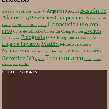
ETIQUETAS
Bastión de
Arqueros
Arcos
Artículos
Arquer@s
Antonio Merino
Alanos
Campeonato
Bowhunter
Blog
Campeonato de
Competición tiro con
Caza con arco
España
comida
arco
Eventos
En Competición
Cursos
Curso de Iniciación
Fotografía
IFAA
Instagram
La Aljaba
Florentín García
JOCAMA
Madrid
Liga de Invierno
Mundo Arquero
Naturaleza
Nuestros productos
Perros
PRIMAVERA ARQUERA
Tiro con arco
Recorrido 3D
Seguros
Torneo
Torneo
web
Zombie
solidario
COLABORADORES