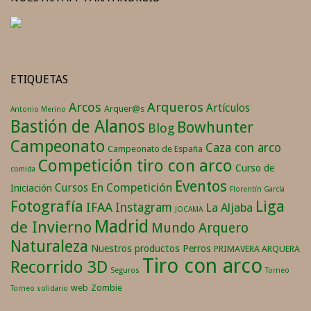
ETIQUETAS
Arqueros
Arcos
Artículos
Arquer@s
Antonio Merino
Bastión de Alanos
Bowhunter
Blog
Campeonato
Caza con arco
Campeonato de España
Competición tiro con arco
Curso de
comida
Eventos
En Competición
Cursos
Iniciación
Florentín García
Fotografía
Liga
IFAA
Instagram
La Aljaba
JOCAMA
Madrid
de Invierno
Mundo Arquero
Naturaleza
Nuestros productos
Perros
PRIMAVERA ARQUERA
Tiro con arco
Recorrido 3D
Seguros
Torneo
web
Zombie
Torneo solidario