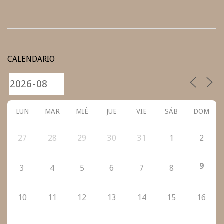
2021-
06-
CALENDARIO
19
LUN
MAR
MIÉ
JUE
VIE
SÁB
DOM
27
28
29
30
31
1
2
9
3
4
5
6
7
8
10
11
12
13
14
15
16