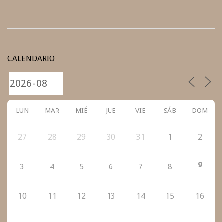
2021-
08-
CALENDARIO
09
LUN
MAR
MIÉ
JUE
VIE
SÁB
DOM
27
28
29
30
31
1
2
9
3
4
5
6
7
8
10
11
12
13
14
15
16