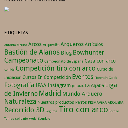
ETIQUETAS
Arqueros
Arcos
Artículos
Arquer@s
Antonio Merino
Bastión de Alanos
Bowhunter
Blog
Campeonato
Caza con arco
Campeonato de España
Competición tiro con arco
Curso de
comida
Eventos
En Competición
Cursos
Iniciación
Florentín García
Fotografía
Liga
IFAA
Instagram
La Aljaba
JOCAMA
Madrid
de Invierno
Mundo Arquero
Naturaleza
Nuestros productos
Perros
PRIMAVERA ARQUERA
Tiro con arco
Recorrido 3D
Seguros
Torneo
web
Zombie
Torneo solidario