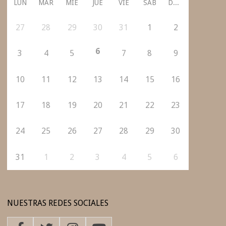
LUN
MAR
MIÉ
JUE
VIE
SÁB
DOM
27
28
29
30
31
1
2
6
3
4
5
7
8
9
10
11
12
13
14
15
16
17
18
19
20
21
22
23
24
25
26
27
28
29
30
31
1
2
3
4
5
6
NUESTRAS REDES SOCIALES