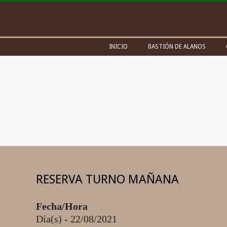
Skip
to
content
Secondary
INICIO
BASTIÓN DE ALANOS
Navigation
Menu
RESERVA TURNO MAÑANA
Fecha/Hora
Día(s) - 22/08/2021