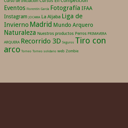
En Competición
Cursos
Curso de Iniciación
Fotografía
Eventos
IFAA
Florentín García
Liga de
Instagram
La Aljaba
JOCAMA
Madrid
Invierno
Mundo Arquero
Naturaleza
Nuestros productos
Perros
PRIMAVERA
Tiro con
Recorrido 3D
ARQUERA
Seguros
arco
web
Zombie
Torneo
Torneo solidario