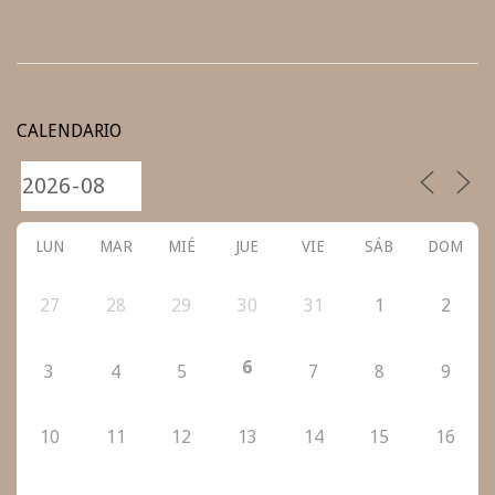
2021-
10-
CALENDARIO
07
LUN
MAR
MIÉ
JUE
VIE
SÁB
DOM
27
28
29
30
31
1
2
6
3
4
5
7
8
9
10
11
12
13
14
15
16