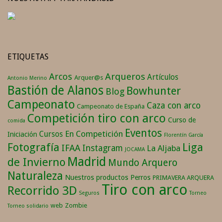
ETIQUETAS
Arqueros
Arcos
Artículos
Arquer@s
Antonio Merino
Bastión de Alanos
Bowhunter
Blog
Campeonato
Caza con arco
Campeonato de España
Competición tiro con arco
Curso de
comida
Eventos
En Competición
Cursos
Iniciación
Florentín García
Fotografía
Liga
IFAA
Instagram
La Aljaba
JOCAMA
Madrid
de Invierno
Mundo Arquero
Naturaleza
Nuestros productos
Perros
PRIMAVERA ARQUERA
Tiro con arco
Recorrido 3D
Seguros
Torneo
web
Zombie
Torneo solidario