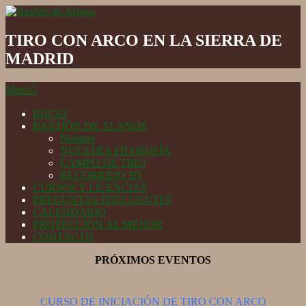
Skip
to
Bastión
content
de
TIRO CON ARCO EN LA SIERRA DE
Alanos
MADRID
Secondary
Menu
Navigation
Menu
INICIO
BASTIÓN DE ALANOS
Normas
NUESTRA FILOSOFÍA
CAMPO DE TIRO
RECORRIDO 3D
CURSOS Y LICENCIAS
PREGUNTAS FRECUENTES
CALENDARIO
PROTECCIÓN AL MENOR
CONTACTO
PRÓXIMOS EVENTOS
CURSO DE INICIACIÓN DE TIRO CON ARCO