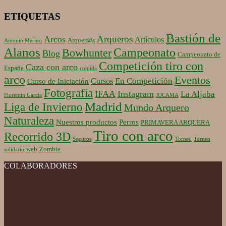
ETIQUETAS
Bastión de
Arqueros
Arcos
Artículos
Arquer@s
Antonio Merino
Alanos
Campeonato
Bowhunter
Blog
Campeonato de
Competición tiro con
Caza con arco
España
comida
arco
Eventos
En Competición
Cursos
Curso de Iniciación
Fotografía
IFAA
Instagram
La Aljaba
Florentín García
JOCAMA
Madrid
Liga de Invierno
Mundo Arquero
Naturaleza
Nuestros productos
Perros
PRIMAVERA ARQUERA
Tiro con arco
Recorrido 3D
Seguros
Torneo
Torneo
web
Zombie
solidario
COLABORADORES