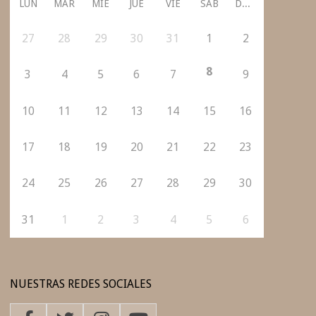
LUN
MAR
MIÉ
JUE
VIE
SÁB
DOM
27
28
29
30
31
1
2
8
3
4
5
6
7
9
10
11
12
13
14
15
16
17
18
19
20
21
22
23
24
25
26
27
28
29
30
31
1
2
3
4
5
6
NUESTRAS REDES SOCIALES