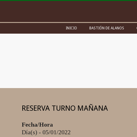
Skip
to
content
Secondary
INICIO
BASTIÓN DE ALANOS
Navigation
Menu
RESERVA TURNO MAÑANA
Fecha/Hora
Día(s) - 05/01/2022