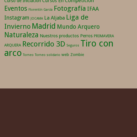
En Competición
Cursos
Curso de Iniciación
Fotografía
Eventos
IFAA
Florentín García
Liga de
Instagram
La Aljaba
JOCAMA
Madrid
Invierno
Mundo Arquero
Naturaleza
Nuestros productos
Perros
PRIMAVERA
Tiro con
Recorrido 3D
ARQUERA
Seguros
arco
web
Zombie
Torneo
Torneo solidario