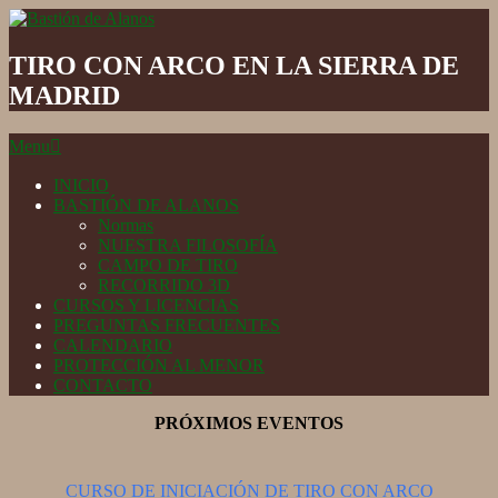
Skip
to
Bastión
content
de
TIRO CON ARCO EN LA SIERRA DE
Alanos
MADRID
Secondary
Menu
Navigation
Menu
INICIO
BASTIÓN DE ALANOS
Normas
NUESTRA FILOSOFÍA
CAMPO DE TIRO
RECORRIDO 3D
CURSOS Y LICENCIAS
PREGUNTAS FRECUENTES
CALENDARIO
PROTECCIÓN AL MENOR
CONTACTO
PRÓXIMOS EVENTOS
CURSO DE INICIACIÓN DE TIRO CON ARCO