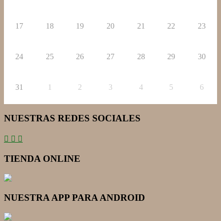
17
18
19
20
21
22
23
24
25
26
27
28
29
30
31
1
2
3
4
5
6
NUESTRAS REDES SOCIALES
TIENDA ONLINE
NUESTRA APP PARA ANDROID