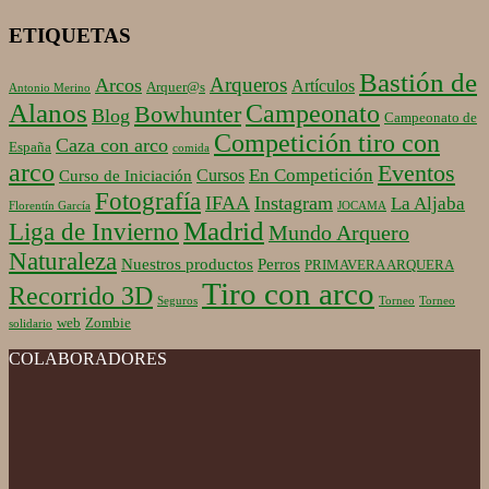
ETIQUETAS
Bastión de
Arqueros
Arcos
Artículos
Arquer@s
Antonio Merino
Alanos
Campeonato
Bowhunter
Blog
Campeonato de
Competición tiro con
Caza con arco
España
comida
arco
Eventos
En Competición
Cursos
Curso de Iniciación
Fotografía
IFAA
Instagram
La Aljaba
Florentín García
JOCAMA
Madrid
Liga de Invierno
Mundo Arquero
Naturaleza
Nuestros productos
Perros
PRIMAVERA ARQUERA
Tiro con arco
Recorrido 3D
Seguros
Torneo
Torneo
web
Zombie
solidario
COLABORADORES