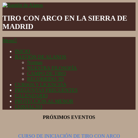
Skip
to
Bastión
content
de
TIRO CON ARCO EN LA SIERRA DE
Alanos
MADRID
Secondary
Menu
Navigation
Menu
INICIO
BASTIÓN DE ALANOS
Normas
NUESTRA FILOSOFÍA
CAMPO DE TIRO
RECORRIDO 3D
CURSOS Y LICENCIAS
PREGUNTAS FRECUENTES
CALENDARIO
PROTECCIÓN AL MENOR
CONTACTO
PRÓXIMOS EVENTOS
CURSO DE INICIACIÓN DE TIRO CON ARCO