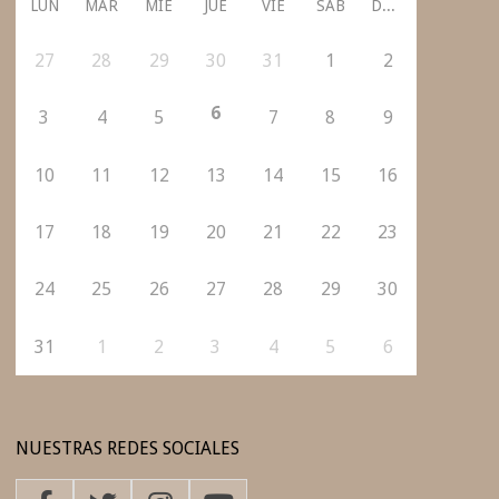
LUN
MAR
MIÉ
JUE
VIE
SÁB
DOM
27
28
29
30
31
1
2
6
3
4
5
7
8
9
10
11
12
13
14
15
16
17
18
19
20
21
22
23
24
25
26
27
28
29
30
31
1
2
3
4
5
6
NUESTRAS REDES SOCIALES