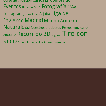
En Competición
Cursos
Curso de Iniciación
Fotografía
Eventos
IFAA
Florentín García
Liga de
Instagram
La Aljaba
JOCAMA
Madrid
Invierno
Mundo Arquero
Naturaleza
Nuestros productos
Perros
PRIMAVERA
Tiro con
Recorrido 3D
ARQUERA
Seguros
arco
web
Zombie
Torneo
Torneo solidario