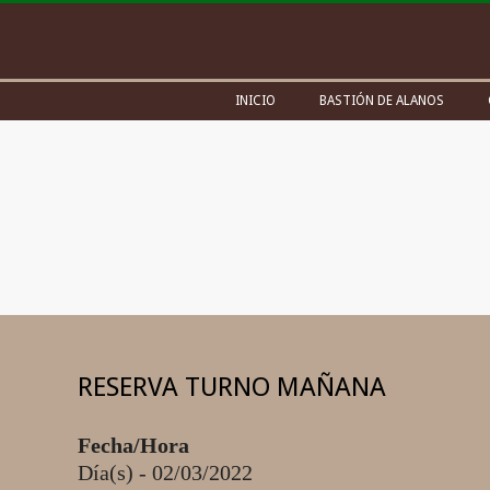
Skip
to
content
Secondary
INICIO
BASTIÓN DE ALANOS
Navigation
Menu
RESERVA TURNO MAÑANA
Fecha/Hora
Día(s) - 02/03/2022