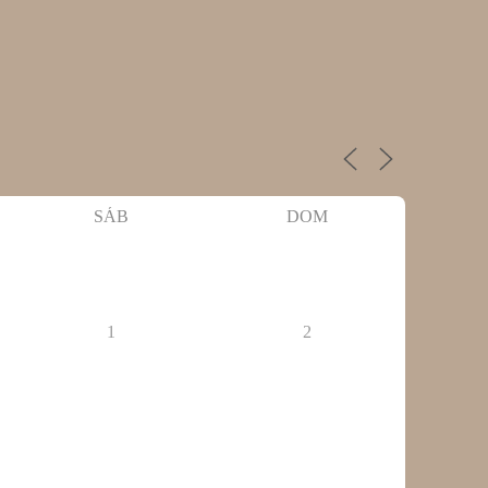
SÁB
DOM
1
2