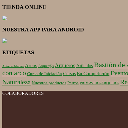
TIENDA ONLINE
NUESTRA APP PARA ANDROID
ETIQUETAS
Bastión de
Arqueros
Arcos
Artículos
Arquer@s
Antonio Merino
con arco
Evento
En Competición
Cursos
Curso de Iniciación
Re
Naturaleza
Nuestros productos
Perros
PRIMAVERA ARQUERA
COLABORADORES