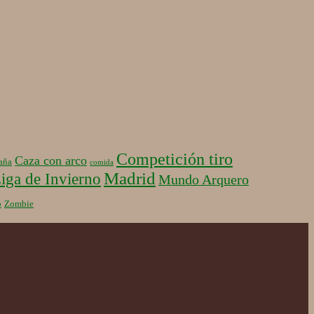
Competición tiro
Caza con arco
aña
comida
Madrid
iga de Invierno
Mundo Arquero
b
Zombie