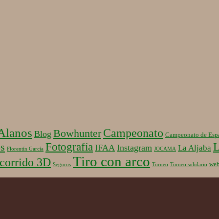
 Alanos
Campeonato
Bowhunter
Blog
Campeonato de Esp
Fotografía
L
s
IFAA
Instagram
La Aljaba
Florentín García
JOCAMA
Tiro con arco
corrido 3D
we
Seguros
Torneo
Torneo solidario