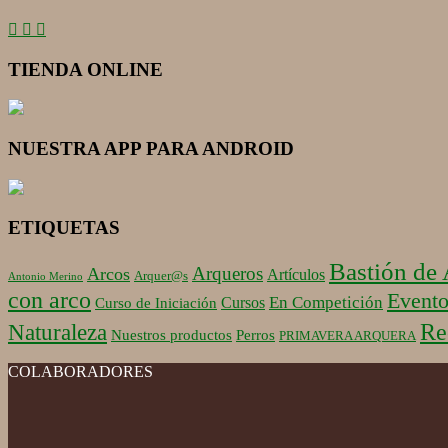
TIENDA ONLINE
NUESTRA APP PARA ANDROID
ETIQUETAS
Bastión de
Arqueros
Arcos
Artículos
Arquer@s
Antonio Merino
con arco
Evento
En Competición
Cursos
Curso de Iniciación
Re
Naturaleza
Nuestros productos
Perros
PRIMAVERA ARQUERA
COLABORADORES