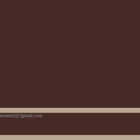
pmentmrr[@]gmail.com