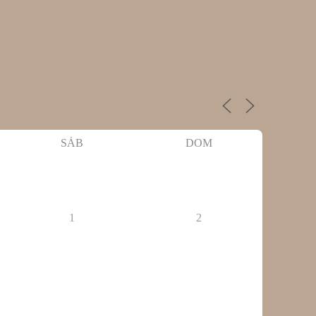
SÁB
DOM
1
2