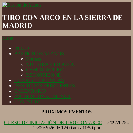
Skip
to
Bastión
content
de
TIRO CON ARCO EN LA SIERRA DE
Alanos
MADRID
Secondary
Menu
Navigation
INICIO
Menu
BASTIÓN DE ALANOS
Normas
NUESTRA FILOSOFÍA
CAMPO DE TIRO
RECORRIDO 3D
CURSOS Y LICENCIAS
PREGUNTAS FRECUENTES
CALENDARIO
PROTECCIÓN AL MENOR
CONTACTO
PRÓXIMOS EVENTOS
CURSO DE INICIACIÓN DE TIRO CON ARCO
: 12/09/2026 -
13/09/2026 de 12:00 am - 11:59 pm