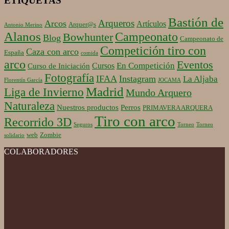
ETIQUETAS
Bastión de
Arqueros
Arcos
Artículos
Arquer@s
Antonio Merino
Alanos
Campeonato
Bowhunter
Blog
Campeonato de
Competición tiro con
Caza con arco
España
comida
arco
Eventos
En Competición
Cursos
Curso de Iniciación
Fotografía
IFAA
Instagram
La Aljaba
Florentín García
JOCAMA
Madrid
Liga de Invierno
Mundo Arquero
Naturaleza
Nuestros productos
Perros
PRIMAVERA ARQUERA
Tiro con arco
Recorrido 3D
Seguros
Torneo
Torneo
web
Zombie
solidario
COLABORADORES