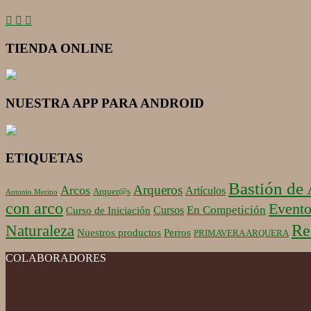
TIENDA ONLINE
NUESTRA APP PARA ANDROID
ETIQUETAS
Bastión de
Arqueros
Arcos
Artículos
Arquer@s
Antonio Merino
con arco
Evento
En Competición
Cursos
Curso de Iniciación
Re
Naturaleza
Nuestros productos
Perros
PRIMAVERA ARQUERA
COLABORADORES