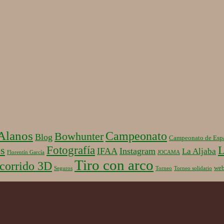
 Alanos
Campeonato
Bowhunter
Blog
Campeonato de Esp
Fotografía
L
s
IFAA
Instagram
La Aljaba
Florentín García
JOCAMA
Tiro con arco
corrido 3D
we
Seguros
Torneo
Torneo solidario