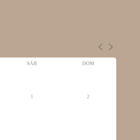
SÁB
DOM
1
2