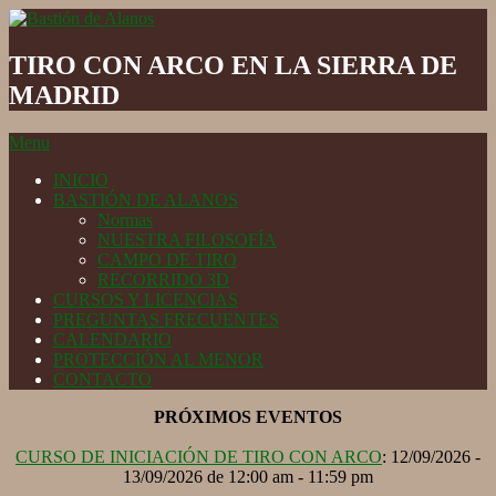
Skip
to
Bastión
content
de
TIRO CON ARCO EN LA SIERRA DE
Alanos
MADRID
Secondary
Menu
Navigation
INICIO
Menu
BASTIÓN DE ALANOS
Normas
NUESTRA FILOSOFÍA
CAMPO DE TIRO
RECORRIDO 3D
CURSOS Y LICENCIAS
PREGUNTAS FRECUENTES
CALENDARIO
PROTECCIÓN AL MENOR
CONTACTO
PRÓXIMOS EVENTOS
CURSO DE INICIACIÓN DE TIRO CON ARCO
: 12/09/2026 -
13/09/2026 de 12:00 am - 11:59 pm