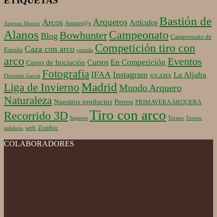
ETIQUETAS
Bastión de
Arqueros
Arcos
Artículos
Arquer@s
Antonio Merino
Alanos
Campeonato
Bowhunter
Blog
Campeonato de
Competición tiro con
Caza con arco
España
comida
arco
Eventos
En Competición
Cursos
Curso de Iniciación
Fotografía
IFAA
Instagram
La Aljaba
Florentín García
JOCAMA
Madrid
Liga de Invierno
Mundo Arquero
Naturaleza
Nuestros productos
Perros
PRIMAVERA ARQUERA
Tiro con arco
Recorrido 3D
Seguros
Torneo
Torneo
web
Zombie
solidario
COLABORADORES