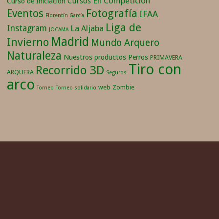
En Competición
Cursos
Curso de Iniciación
Fotografía
Eventos
IFAA
Florentín García
Liga de
Instagram
La Aljaba
JOCAMA
Madrid
Invierno
Mundo Arquero
Naturaleza
Nuestros productos
Perros
PRIMAVERA
Tiro con
Recorrido 3D
ARQUERA
Seguros
arco
web
Zombie
Torneo
Torneo solidario