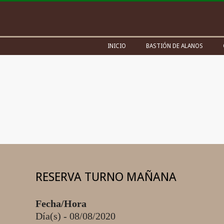
Skip
to
content
Secondary
INICIO
BASTIÓN DE ALANOS
Navigation
Menu
RESERVA TURNO MAÑANA
Fecha/Hora
Día(s) - 08/08/2020