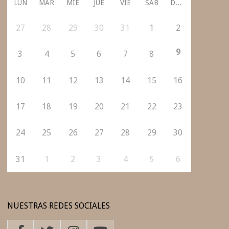
LUN
MAR
MIÉ
JUE
VIE
SÁB
DOM
27
28
29
30
31
1
2
9
3
4
5
6
7
8
10
11
12
13
14
15
16
17
18
19
20
21
22
23
24
25
26
27
28
29
30
31
1
2
3
4
5
6
NUESTRAS REDES SOCIALES