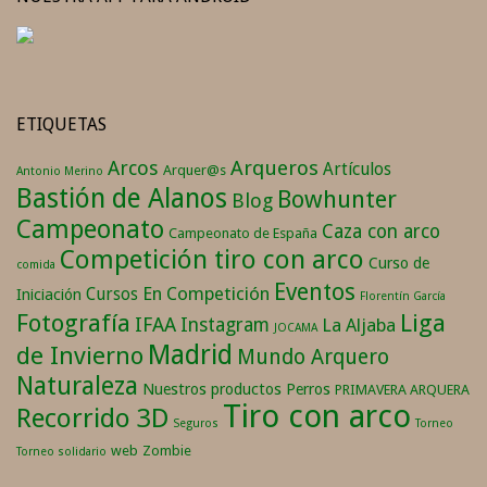
ETIQUETAS
Arqueros
Arcos
Artículos
Arquer@s
Antonio Merino
Bastión de Alanos
Bowhunter
Blog
Campeonato
Caza con arco
Campeonato de España
Competición tiro con arco
Curso de
comida
Eventos
En Competición
Cursos
Iniciación
Florentín García
Fotografía
Liga
IFAA
Instagram
La Aljaba
JOCAMA
Madrid
de Invierno
Mundo Arquero
Naturaleza
Nuestros productos
Perros
PRIMAVERA ARQUERA
Tiro con arco
Recorrido 3D
Seguros
Torneo
web
Zombie
Torneo solidario