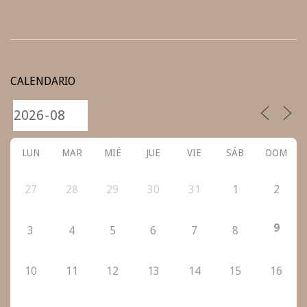
2020-
08-
CALENDARIO
12
LUN
MAR
MIÉ
JUE
VIE
SÁB
DOM
27
28
29
30
31
1
2
9
3
4
5
6
7
8
10
11
12
13
14
15
16