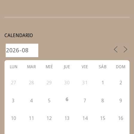
2020-
09-
CALENDARIO
05
LUN
MAR
MIÉ
JUE
VIE
SÁB
DOM
27
28
29
30
31
1
2
6
3
4
5
7
8
9
10
11
12
13
14
15
16