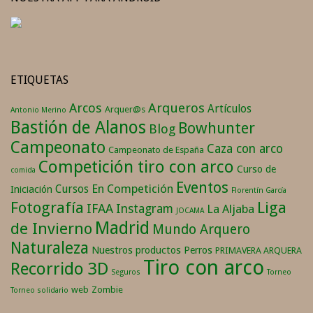
ETIQUETAS
Arqueros
Arcos
Artículos
Arquer@s
Antonio Merino
Bastión de Alanos
Bowhunter
Blog
Campeonato
Caza con arco
Campeonato de España
Competición tiro con arco
Curso de
comida
Eventos
En Competición
Cursos
Iniciación
Florentín García
Fotografía
Liga
IFAA
Instagram
La Aljaba
JOCAMA
Madrid
de Invierno
Mundo Arquero
Naturaleza
Nuestros productos
Perros
PRIMAVERA ARQUERA
Tiro con arco
Recorrido 3D
Seguros
Torneo
web
Zombie
Torneo solidario