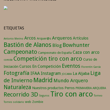
ETIQUETAS
Arqueros
Arcos
Artículos
Arquer@s
Antonio Merino
Bastión de Alanos
Bowhunter
Blog
Campeonato
Caza con arco
Campeonato de España
Competición tiro con arco
Curso de
comida
Eventos
En Competición
Cursos
Iniciación
Florentín García
Fotografía
Liga
IFAA
Instagram
La Aljaba
JOCAMA
Madrid
de Invierno
Mundo Arquero
Naturaleza
Nuestros productos
Perros
PRIMAVERA ARQUERA
Tiro con arco
Recorrido 3D
Seguros
Torneo
web
Zombie
Torneo solidario