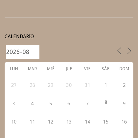
2020-
09-
CALENDARIO
25
LUN
MAR
MIÉ
JUE
VIE
SÁB
DOM
27
28
29
30
31
1
2
8
3
4
5
6
7
9
10
11
12
13
14
15
16