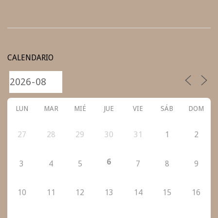
2020-
11-
CALENDARIO
12
LUN
MAR
MIÉ
JUE
VIE
SÁB
DOM
27
28
29
30
31
1
2
6
3
4
5
7
8
9
10
11
12
13
14
15
16