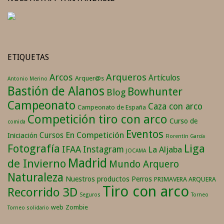
ETIQUETAS
Arqueros
Arcos
Artículos
Arquer@s
Antonio Merino
Bastión de Alanos
Bowhunter
Blog
Campeonato
Caza con arco
Campeonato de España
Competición tiro con arco
Curso de
comida
Eventos
En Competición
Cursos
Iniciación
Florentín García
Fotografía
Liga
IFAA
Instagram
La Aljaba
JOCAMA
Madrid
de Invierno
Mundo Arquero
Naturaleza
Nuestros productos
Perros
PRIMAVERA ARQUERA
Tiro con arco
Recorrido 3D
Seguros
Torneo
web
Zombie
Torneo solidario