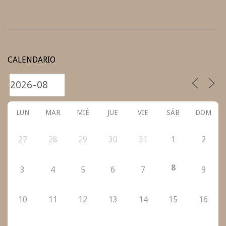
2020-
11-
CALENDARIO
18
LUN
MAR
MIÉ
JUE
VIE
SÁB
DOM
27
28
29
30
31
1
2
8
3
4
5
6
7
9
10
11
12
13
14
15
16