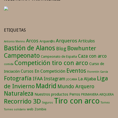
ETIQUETAS
Arqueros
Arcos
Artículos
Arquer@s
Antonio Merino
Bastión de Alanos
Bowhunter
Blog
Campeonato
Caza con arco
Campeonato de España
Competición tiro con arco
Curso de
comida
Eventos
En Competición
Cursos
Iniciación
Florentín García
Fotografía
Liga
IFAA
Instagram
La Aljaba
JOCAMA
Madrid
de Invierno
Mundo Arquero
Naturaleza
Nuestros productos
Perros
PRIMAVERA ARQUERA
Tiro con arco
Recorrido 3D
Seguros
Torneo
web
Zombie
Torneo solidario