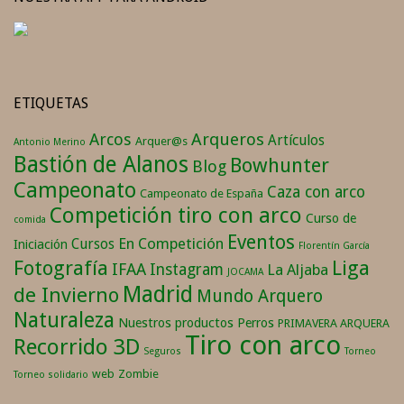
ETIQUETAS
Arqueros
Arcos
Artículos
Arquer@s
Antonio Merino
Bastión de Alanos
Bowhunter
Blog
Campeonato
Caza con arco
Campeonato de España
Competición tiro con arco
Curso de
comida
Eventos
En Competición
Cursos
Iniciación
Florentín García
Fotografía
Liga
IFAA
Instagram
La Aljaba
JOCAMA
Madrid
de Invierno
Mundo Arquero
Naturaleza
Nuestros productos
Perros
PRIMAVERA ARQUERA
Tiro con arco
Recorrido 3D
Seguros
Torneo
web
Zombie
Torneo solidario