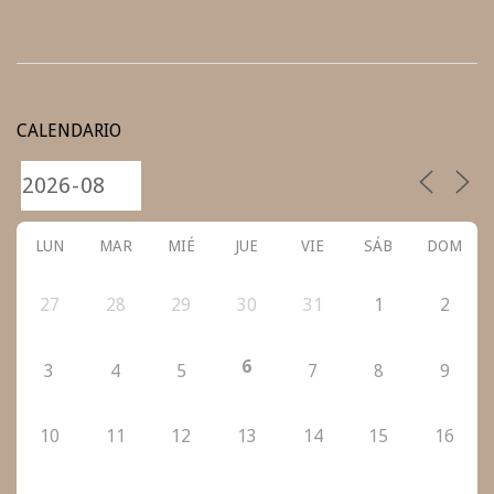
2020-
11-
CALENDARIO
20
LUN
MAR
MIÉ
JUE
VIE
SÁB
DOM
27
28
29
30
31
1
2
6
3
4
5
7
8
9
10
11
12
13
14
15
16