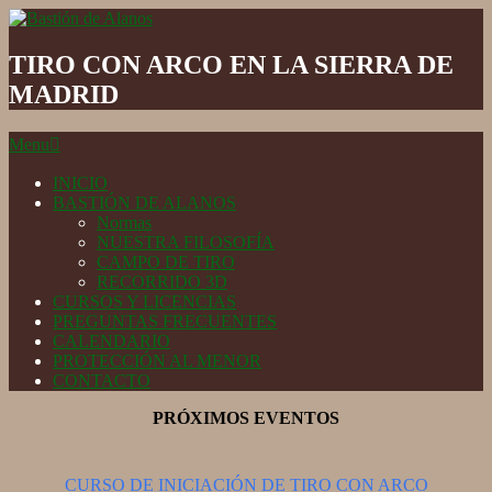
Skip
to
Bastión
content
de
TIRO CON ARCO EN LA SIERRA DE
Alanos
MADRID
Secondary
Menu
Navigation
Menu
INICIO
BASTIÓN DE ALANOS
Normas
NUESTRA FILOSOFÍA
CAMPO DE TIRO
RECORRIDO 3D
CURSOS Y LICENCIAS
PREGUNTAS FRECUENTES
CALENDARIO
PROTECCIÓN AL MENOR
CONTACTO
PRÓXIMOS EVENTOS
CURSO DE INICIACIÓN DE TIRO CON ARCO