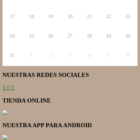
17
18
19
20
21
22
23
24
25
26
27
28
29
30
31
1
2
3
4
5
6
NUESTRAS REDES SOCIALES
TIENDA ONLINE
NUESTRA APP PARA ANDROID