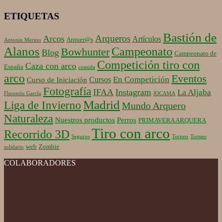
ETIQUETAS
Bastión de
Arqueros
Arcos
Artículos
Arquer@s
Antonio Merino
Alanos
Campeonato
Bowhunter
Blog
Campeonato de
Competición tiro con
Caza con arco
España
comida
arco
Eventos
En Competición
Cursos
Curso de Iniciación
Fotografía
IFAA
Instagram
La Aljaba
Florentín García
JOCAMA
Madrid
Liga de Invierno
Mundo Arquero
Naturaleza
Nuestros productos
Perros
PRIMAVERA ARQUERA
Tiro con arco
Recorrido 3D
Seguros
Torneo
Torneo
web
Zombie
solidario
COLABORADORES