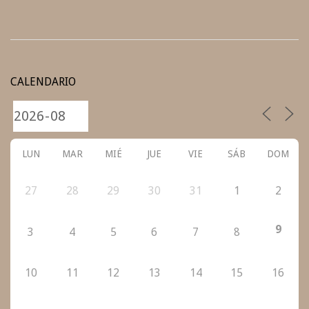
2020-
12-
CALENDARIO
11
LUN
MAR
MIÉ
JUE
VIE
SÁB
DOM
27
28
29
30
31
1
2
9
3
4
5
6
7
8
10
11
12
13
14
15
16