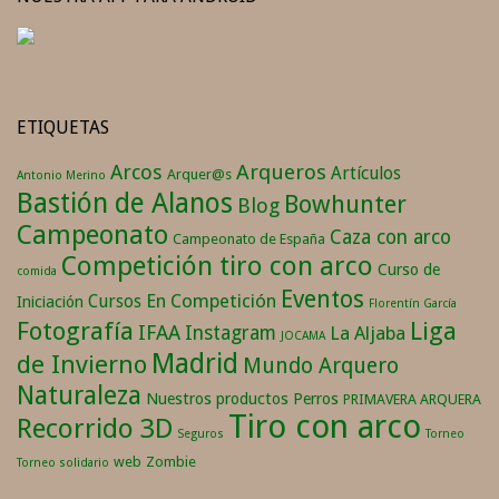
ETIQUETAS
Arqueros
Arcos
Artículos
Arquer@s
Antonio Merino
Bastión de Alanos
Bowhunter
Blog
Campeonato
Caza con arco
Campeonato de España
Competición tiro con arco
Curso de
comida
Eventos
En Competición
Cursos
Iniciación
Florentín García
Fotografía
Liga
IFAA
Instagram
La Aljaba
JOCAMA
Madrid
de Invierno
Mundo Arquero
Naturaleza
Nuestros productos
Perros
PRIMAVERA ARQUERA
Tiro con arco
Recorrido 3D
Seguros
Torneo
web
Zombie
Torneo solidario