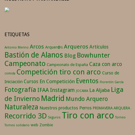
ETIQUETAS
Arqueros
Arcos
Artículos
Arquer@s
Antonio Merino
Bastión de Alanos
Bowhunter
Blog
Campeonato
Caza con arco
Campeonato de España
Competición tiro con arco
Curso de
comida
Eventos
En Competición
Cursos
Iniciación
Florentín García
Fotografía
Liga
IFAA
Instagram
La Aljaba
JOCAMA
Madrid
de Invierno
Mundo Arquero
Naturaleza
Nuestros productos
Perros
PRIMAVERA ARQUERA
Tiro con arco
Recorrido 3D
Seguros
Torneo
web
Zombie
Torneo solidario