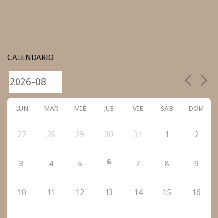
2020-
12-
CALENDARIO
15
LUN
MAR
MIÉ
JUE
VIE
SÁB
DOM
27
28
29
30
31
1
2
6
3
4
5
7
8
9
10
11
12
13
14
15
16