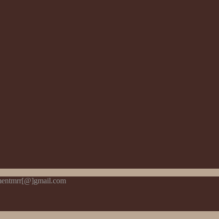
pmentmrr[@]gmail.com