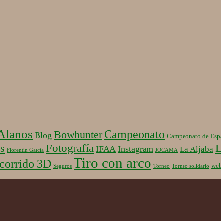
 Alanos
Campeonato
Bowhunter
Blog
Campeonato de Esp
Fotografía
L
s
IFAA
Instagram
La Aljaba
Florentín García
JOCAMA
Tiro con arco
corrido 3D
we
Seguros
Torneo
Torneo solidario