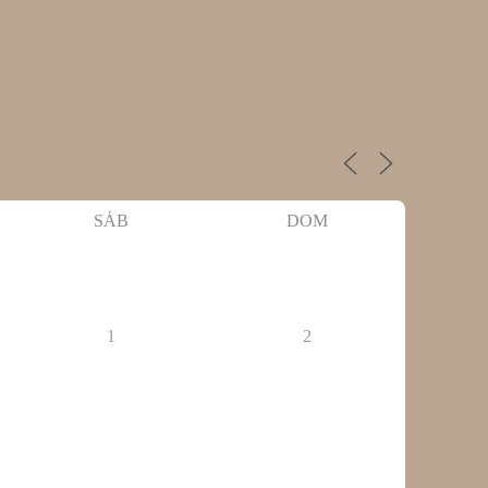
SÁB
DOM
1
2