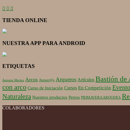
TIENDA ONLINE
NUESTRA APP PARA ANDROID
ETIQUETAS
Bastión de
Arqueros
Arcos
Artículos
Arquer@s
Antonio Merino
con arco
Evento
En Competición
Cursos
Curso de Iniciación
Re
Naturaleza
Nuestros productos
Perros
PRIMAVERA ARQUERA
COLABORADORES