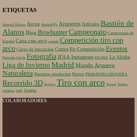
ETIQUETAS
Bastión de
Arqueros
Arcos
Artículos
Arquer@s
Antonio Merino
Alanos
Campeonato
Bowhunter
Blog
Campeonato de
Competición tiro con
Caza con arco
España
comida
arco
Eventos
En Competición
Cursos
Curso de Iniciación
Fotografía
IFAA
Instagram
La Aljaba
Florentín García
JOCAMA
Madrid
Liga de Invierno
Mundo Arquero
Naturaleza
Nuestros productos
Perros
PRIMAVERA ARQUERA
Tiro con arco
Recorrido 3D
Seguros
Torneo
Torneo
web
Zombie
solidario
COLABORADORES