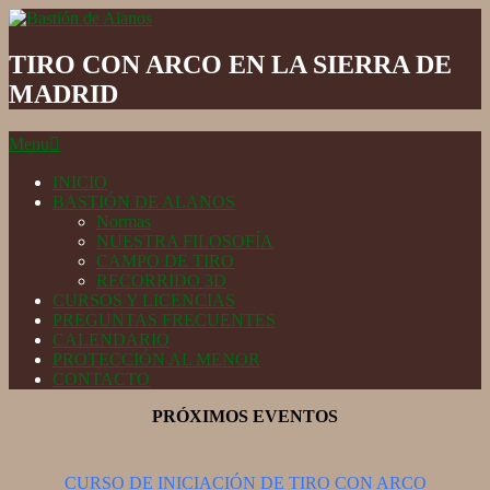
Skip
to
Bastión
content
de
TIRO CON ARCO EN LA SIERRA DE
Alanos
MADRID
Secondary
Menu
Navigation
Menu
INICIO
BASTIÓN DE ALANOS
Normas
NUESTRA FILOSOFÍA
CAMPO DE TIRO
RECORRIDO 3D
CURSOS Y LICENCIAS
PREGUNTAS FRECUENTES
CALENDARIO
PROTECCIÓN AL MENOR
CONTACTO
PRÓXIMOS EVENTOS
CURSO DE INICIACIÓN DE TIRO CON ARCO