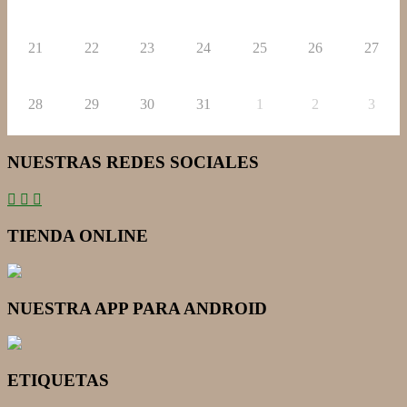
21
22
23
24
25
26
27
28
29
30
31
1
2
3
NUESTRAS REDES SOCIALES
TIENDA ONLINE
NUESTRA APP PARA ANDROID
ETIQUETAS