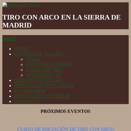
Skip
to
Bastión
content
de
TIRO CON ARCO EN LA SIERRA DE
Alanos
MADRID
Secondary
Menu
Navigation
Menu
INICIO
BASTIÓN DE ALANOS
Normas
NUESTRA FILOSOFÍA
CAMPO DE TIRO
RECORRIDO 3D
CURSOS Y LICENCIAS
PREGUNTAS FRECUENTES
CALENDARIO
PROTECCIÓN AL MENOR
CONTACTO
PRÓXIMOS EVENTOS
CURSO DE INICIACIÓN DE TIRO CON ARCO