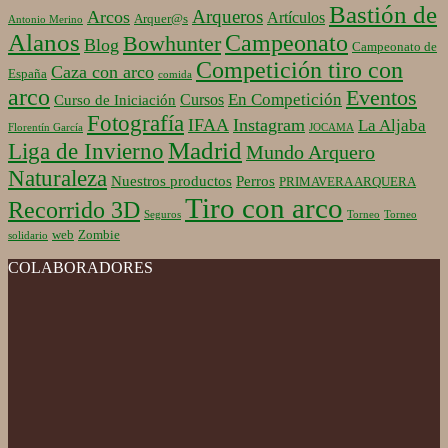
Bastión de
Arqueros
Arcos
Artículos
Arquer@s
Antonio Merino
Alanos
Campeonato
Bowhunter
Blog
Campeonato de
Competición tiro con
Caza con arco
España
comida
arco
Eventos
En Competición
Cursos
Curso de Iniciación
Fotografía
IFAA
Instagram
La Aljaba
Florentín García
JOCAMA
Madrid
Liga de Invierno
Mundo Arquero
Naturaleza
Nuestros productos
Perros
PRIMAVERA ARQUERA
Tiro con arco
Recorrido 3D
Seguros
Torneo
Torneo
web
Zombie
solidario
COLABORADORES