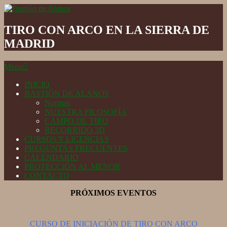
Skip
to
Bastión
content
de
TIRO CON ARCO EN LA SIERRA DE
Alanos
MADRID
Secondary
Menu
Navigation
Menu
INICIO
BASTIÓN DE ALANOS
Normas
NUESTRA FILOSOFÍA
CAMPO DE TIRO
RECORRIDO 3D
CURSOS Y LICENCIAS
PREGUNTAS FRECUENTES
CALENDARIO
PROTECCIÓN AL MENOR
CONTACTO
PRÓXIMOS EVENTOS
CURSO DE INICIACIÓN DE TIRO CON ARCO