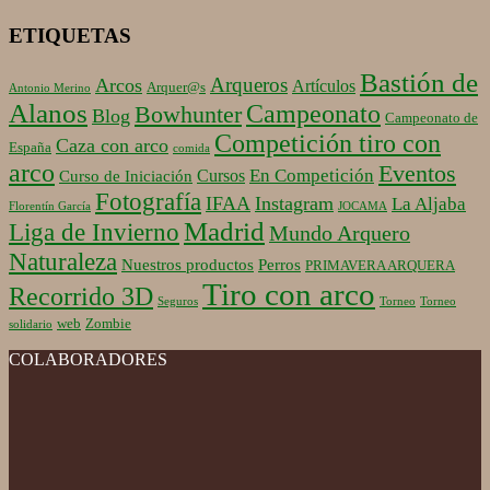
ETIQUETAS
Bastión de
Arqueros
Arcos
Artículos
Arquer@s
Antonio Merino
Alanos
Campeonato
Bowhunter
Blog
Campeonato de
Competición tiro con
Caza con arco
España
comida
arco
Eventos
En Competición
Cursos
Curso de Iniciación
Fotografía
IFAA
Instagram
La Aljaba
Florentín García
JOCAMA
Madrid
Liga de Invierno
Mundo Arquero
Naturaleza
Nuestros productos
Perros
PRIMAVERA ARQUERA
Tiro con arco
Recorrido 3D
Seguros
Torneo
Torneo
web
Zombie
solidario
COLABORADORES