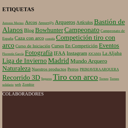
ETIQUETAS
Bastión de
Arqueros
Arcos
Artículos
Arquer@s
Antonio Merino
Alanos
Campeonato
Bowhunter
Blog
Campeonato de
Competición tiro con
Caza con arco
España
comida
arco
Eventos
En Competición
Cursos
Curso de Iniciación
Fotografía
IFAA
Instagram
La Aljaba
Florentín García
JOCAMA
Madrid
Liga de Invierno
Mundo Arquero
Naturaleza
Nuestros productos
Perros
PRIMAVERA ARQUERA
Tiro con arco
Recorrido 3D
Seguros
Torneo
Torneo
web
Zombie
solidario
COLABORADORES