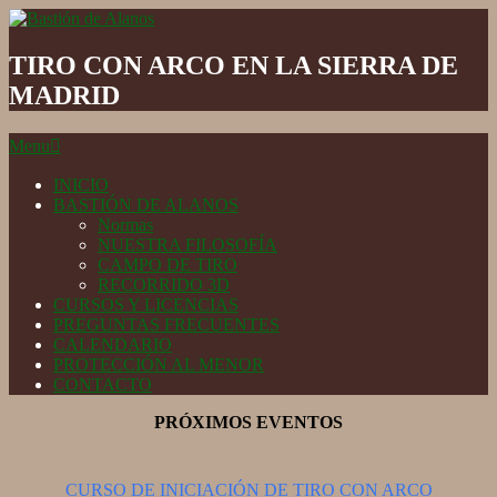
Skip
to
Bastión
content
de
TIRO CON ARCO EN LA SIERRA DE
Alanos
MADRID
Secondary
Menu
Navigation
Menu
INICIO
BASTIÓN DE ALANOS
Normas
NUESTRA FILOSOFÍA
CAMPO DE TIRO
RECORRIDO 3D
CURSOS Y LICENCIAS
PREGUNTAS FRECUENTES
CALENDARIO
PROTECCIÓN AL MENOR
CONTACTO
PRÓXIMOS EVENTOS
CURSO DE INICIACIÓN DE TIRO CON ARCO