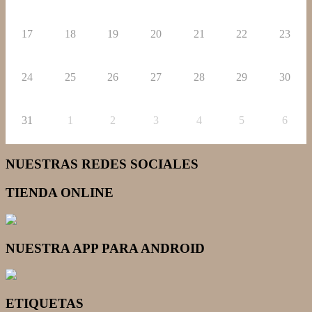
17
18
19
20
21
22
23
24
25
26
27
28
29
30
31
1
2
3
4
5
6
NUESTRAS REDES SOCIALES
TIENDA ONLINE
NUESTRA APP PARA ANDROID
ETIQUETAS