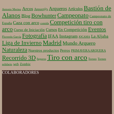
Bastión de
Arqueros
Arcos
Artículos
Arquer@s
Antonio Merino
Alanos
Campeonato
Bowhunter
Blog
Campeonato de
Competición tiro con
Caza con arco
España
comida
arco
Eventos
En Competición
Cursos
Curso de Iniciación
Fotografía
IFAA
Instagram
La Aljaba
Florentín García
JOCAMA
Madrid
Liga de Invierno
Mundo Arquero
Naturaleza
Nuestros productos
Perros
PRIMAVERA ARQUERA
Tiro con arco
Recorrido 3D
Seguros
Torneo
Torneo
web
Zombie
solidario
COLABORADORES