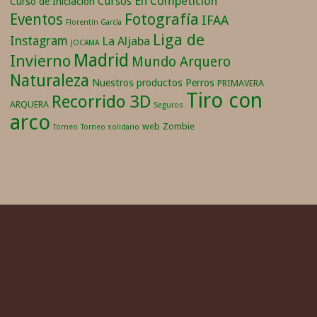
En Competición
Cursos
Curso de Iniciación
Fotografía
Eventos
IFAA
Florentín García
Liga de
Instagram
La Aljaba
JOCAMA
Madrid
Invierno
Mundo Arquero
Naturaleza
Nuestros productos
Perros
PRIMAVERA
Tiro con
Recorrido 3D
ARQUERA
Seguros
arco
web
Zombie
Torneo
Torneo solidario