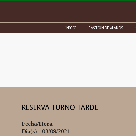
Skip
to
content
Secondary
INICIO
BASTIÓN DE ALANOS
Navigation
Menu
RESERVA TURNO TARDE
Fecha/Hora
Día(s) - 03/09/2021