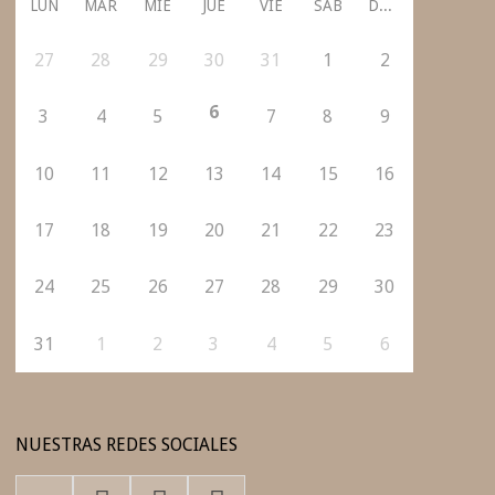
LUN
MAR
MIÉ
JUE
VIE
SÁB
DOM
27
28
29
30
31
1
2
6
3
4
5
7
8
9
10
11
12
13
14
15
16
17
18
19
20
21
22
23
24
25
26
27
28
29
30
31
1
2
3
4
5
6
NUESTRAS REDES SOCIALES