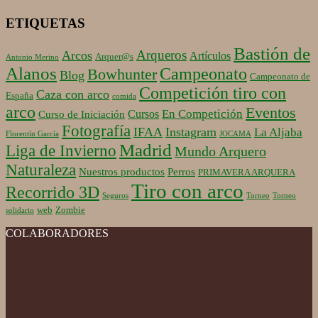
ETIQUETAS
Bastión de
Arqueros
Arcos
Artículos
Arquer@s
Antonio Merino
Alanos
Campeonato
Bowhunter
Blog
Campeonato de
Competición tiro con
Caza con arco
España
comida
arco
Eventos
En Competición
Cursos
Curso de Iniciación
Fotografía
IFAA
Instagram
La Aljaba
Florentín García
JOCAMA
Madrid
Liga de Invierno
Mundo Arquero
Naturaleza
Nuestros productos
Perros
PRIMAVERA ARQUERA
Tiro con arco
Recorrido 3D
Seguros
Torneo
Torneo
web
Zombie
solidario
COLABORADORES