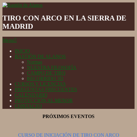
Skip
to
Bastión
content
de
TIRO CON ARCO EN LA SIERRA DE
Alanos
MADRID
Secondary
Menu
Navigation
Menu
INICIO
BASTIÓN DE ALANOS
Normas
NUESTRA FILOSOFÍA
CAMPO DE TIRO
RECORRIDO 3D
CURSOS Y LICENCIAS
PREGUNTAS FRECUENTES
CALENDARIO
PROTECCIÓN AL MENOR
CONTACTO
PRÓXIMOS EVENTOS
CURSO DE INICIACIÓN DE TIRO CON ARCO