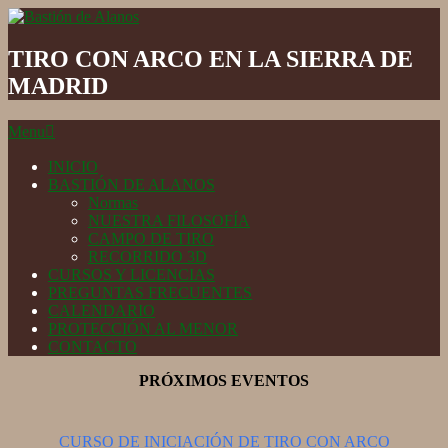
Skip
to
Bastión
content
de
TIRO CON ARCO EN LA SIERRA DE
Alanos
MADRID
Secondary
Menu
Navigation
Menu
INICIO
BASTIÓN DE ALANOS
Normas
NUESTRA FILOSOFÍA
CAMPO DE TIRO
RECORRIDO 3D
CURSOS Y LICENCIAS
PREGUNTAS FRECUENTES
CALENDARIO
PROTECCIÓN AL MENOR
CONTACTO
PRÓXIMOS EVENTOS
CURSO DE INICIACIÓN DE TIRO CON ARCO