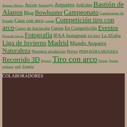
Bastión de
Arqueros
Arcos
Artículos
Arquer@s
Antonio Merino
Alanos
Campeonato
Bowhunter
Blog
Campeonato de
Competición tiro con
Caza con arco
España
comida
arco
Eventos
En Competición
Cursos
Curso de Iniciación
Fotografía
IFAA
Instagram
La Aljaba
Florentín García
JOCAMA
Madrid
Liga de Invierno
Mundo Arquero
Naturaleza
Nuestros productos
Perros
PRIMAVERA ARQUERA
Tiro con arco
Recorrido 3D
Seguros
Torneo
Torneo
web
Zombie
solidario
COLABORADORES