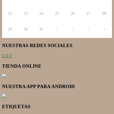
22
23
24
25
26
27
28
29
30
31
1
2
3
4
NUESTRAS REDES SOCIALES
TIENDA ONLINE
NUESTRA APP PARA ANDROID
ETIQUETAS