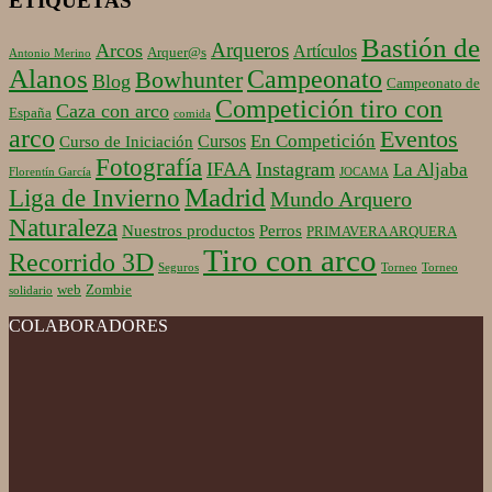
ETIQUETAS
Bastión de
Arqueros
Arcos
Artículos
Arquer@s
Antonio Merino
Alanos
Campeonato
Bowhunter
Blog
Campeonato de
Competición tiro con
Caza con arco
España
comida
arco
Eventos
En Competición
Cursos
Curso de Iniciación
Fotografía
IFAA
Instagram
La Aljaba
Florentín García
JOCAMA
Madrid
Liga de Invierno
Mundo Arquero
Naturaleza
Nuestros productos
Perros
PRIMAVERA ARQUERA
Tiro con arco
Recorrido 3D
Seguros
Torneo
Torneo
web
Zombie
solidario
COLABORADORES