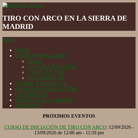
Skip
to
Bastión
content
de
TIRO CON ARCO EN LA SIERRA DE
Alanos
MADRID
Secondary
Menu
Navigation
INICIO
Menu
BASTIÓN DE ALANOS
Normas
NUESTRA FILOSOFÍA
CAMPO DE TIRO
RECORRIDO 3D
CURSOS Y LICENCIAS
PREGUNTAS FRECUENTES
CALENDARIO
PROTECCIÓN AL MENOR
CONTACTO
PRÓXIMOS EVENTOS
CURSO DE INICIACIÓN DE TIRO CON ARCO
: 12/09/2026 -
13/09/2026 de 12:00 am - 11:59 pm