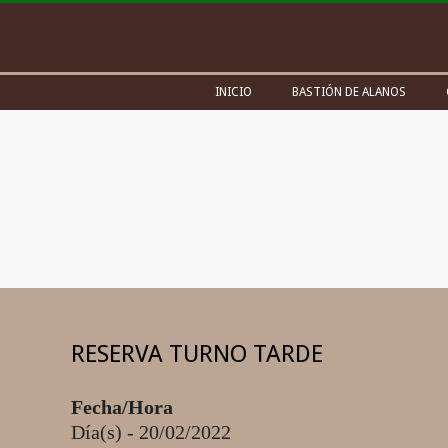
Skip
to
content
Secondary
INICIO
BASTIÓN DE ALANOS
Navigation
Menu
RESERVA TURNO TARDE
Fecha/Hora
Día(s) - 20/02/2022