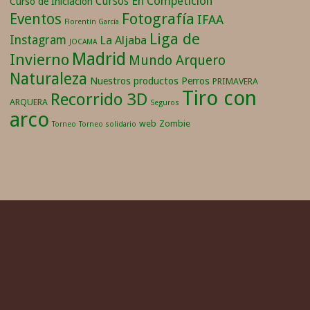
En Competición
Cursos
Curso de Iniciación
Fotografía
Eventos
IFAA
Florentín García
Liga de
Instagram
La Aljaba
JOCAMA
Madrid
Invierno
Mundo Arquero
Naturaleza
Nuestros productos
Perros
PRIMAVERA
Tiro con
Recorrido 3D
ARQUERA
Seguros
arco
web
Zombie
Torneo
Torneo solidario