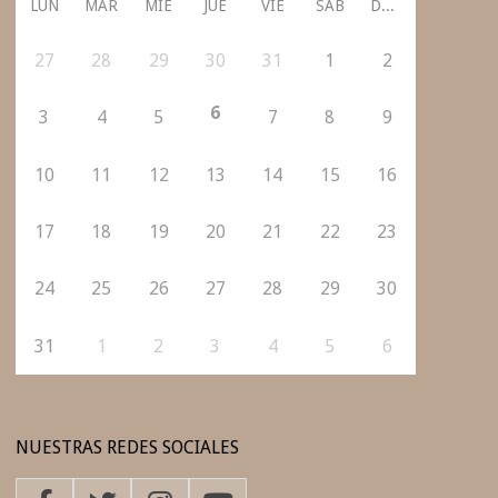
LUN
MAR
MIÉ
JUE
VIE
SÁB
DOM
27
28
29
30
31
1
2
6
3
4
5
7
8
9
10
11
12
13
14
15
16
17
18
19
20
21
22
23
24
25
26
27
28
29
30
31
1
2
3
4
5
6
NUESTRAS REDES SOCIALES