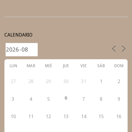
2022-
03-
CALENDARIO
25
LUN
MAR
MIÉ
JUE
VIE
SÁB
DOM
27
28
29
30
31
1
2
6
3
4
5
7
8
9
10
11
12
13
14
15
16