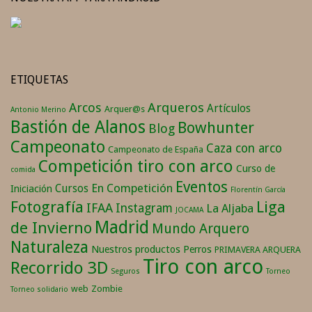
ETIQUETAS
Arqueros
Arcos
Artículos
Arquer@s
Antonio Merino
Bastión de Alanos
Bowhunter
Blog
Campeonato
Caza con arco
Campeonato de España
Competición tiro con arco
Curso de
comida
Eventos
En Competición
Cursos
Iniciación
Florentín García
Fotografía
Liga
IFAA
Instagram
La Aljaba
JOCAMA
Madrid
de Invierno
Mundo Arquero
Naturaleza
Nuestros productos
Perros
PRIMAVERA ARQUERA
Tiro con arco
Recorrido 3D
Seguros
Torneo
web
Zombie
Torneo solidario