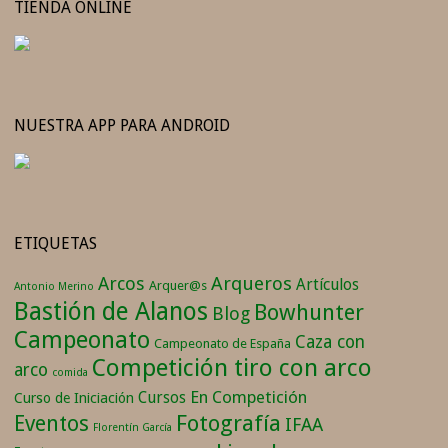
TIENDA ONLINE
NUESTRA APP PARA ANDROID
ETIQUETAS
Arqueros
Arcos
Artículos
Arquer@s
Antonio Merino
Bastión de Alanos
Bowhunter
Blog
Campeonato
Caza con
Campeonato de España
Competición tiro con arco
arco
comida
En Competición
Cursos
Curso de Iniciación
Fotografía
Eventos
IFAA
Florentín García