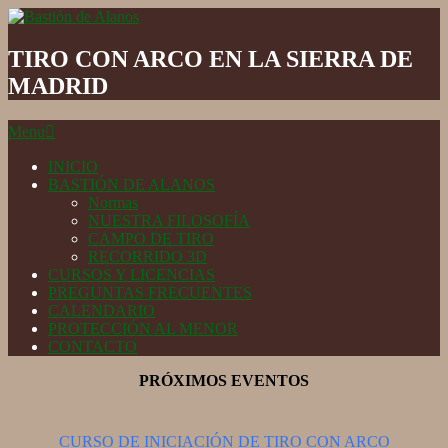
Skip
to
Bastión
content
de
TIRO CON ARCO EN LA SIERRA DE
Alanos
MADRID
Secondary
Menu
Navigation
Menu
INICIO
BASTIÓN DE ALANOS
Normas
NUESTRA FILOSOFÍA
CAMPO DE TIRO
RECORRIDO 3D
CURSOS Y LICENCIAS
PREGUNTAS FRECUENTES
CALENDARIO
PROTECCIÓN AL MENOR
CONTACTO
PRÓXIMOS EVENTOS
CURSO DE INICIACIÓN DE TIRO CON ARCO