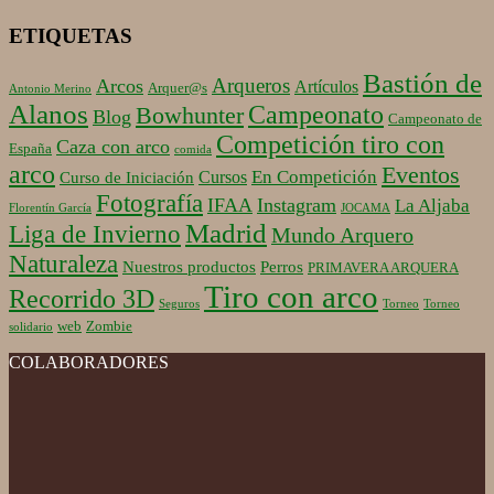
ETIQUETAS
Bastión de
Arqueros
Arcos
Artículos
Arquer@s
Antonio Merino
Alanos
Campeonato
Bowhunter
Blog
Campeonato de
Competición tiro con
Caza con arco
España
comida
arco
Eventos
En Competición
Cursos
Curso de Iniciación
Fotografía
IFAA
Instagram
La Aljaba
Florentín García
JOCAMA
Madrid
Liga de Invierno
Mundo Arquero
Naturaleza
Nuestros productos
Perros
PRIMAVERA ARQUERA
Tiro con arco
Recorrido 3D
Seguros
Torneo
Torneo
web
Zombie
solidario
COLABORADORES