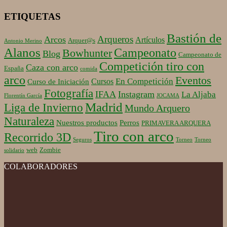
ETIQUETAS
Bastión de
Arqueros
Arcos
Artículos
Arquer@s
Antonio Merino
Alanos
Campeonato
Bowhunter
Blog
Campeonato de
Competición tiro con
Caza con arco
España
comida
arco
Eventos
En Competición
Cursos
Curso de Iniciación
Fotografía
IFAA
Instagram
La Aljaba
Florentín García
JOCAMA
Madrid
Liga de Invierno
Mundo Arquero
Naturaleza
Nuestros productos
Perros
PRIMAVERA ARQUERA
Tiro con arco
Recorrido 3D
Seguros
Torneo
Torneo
web
Zombie
solidario
COLABORADORES