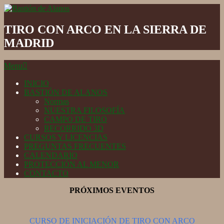
Skip
to
Bastión
content
de
TIRO CON ARCO EN LA SIERRA DE
Alanos
MADRID
Secondary
Menu
Navigation
Menu
INICIO
BASTIÓN DE ALANOS
Normas
NUESTRA FILOSOFÍA
CAMPO DE TIRO
RECORRIDO 3D
CURSOS Y LICENCIAS
PREGUNTAS FRECUENTES
CALENDARIO
PROTECCIÓN AL MENOR
CONTACTO
PRÓXIMOS EVENTOS
CURSO DE INICIACIÓN DE TIRO CON ARCO