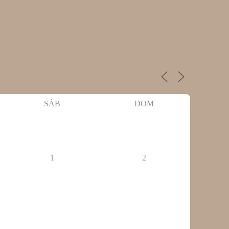
SÁB
DOM
1
2