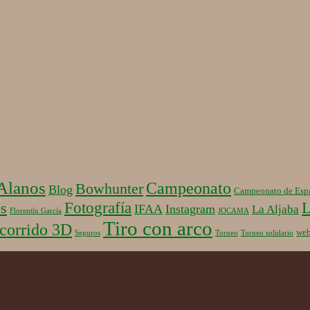
 Alanos
Campeonato
Bowhunter
Blog
Campeonato de Esp
Fotografía
L
s
IFAA
Instagram
La Aljaba
Florentín García
JOCAMA
Tiro con arco
corrido 3D
we
Seguros
Torneo
Torneo solidario