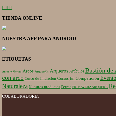
TIENDA ONLINE
NUESTRA APP PARA ANDROID
ETIQUETAS
Bastión de
Arqueros
Arcos
Artículos
Arquer@s
Antonio Merino
con arco
Evento
En Competición
Cursos
Curso de Iniciación
Re
Naturaleza
Nuestros productos
Perros
PRIMAVERA ARQUERA
COLABORADORES