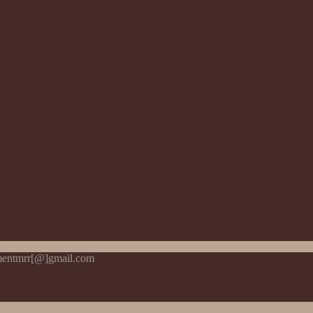
pmentmrr[@]gmail.com