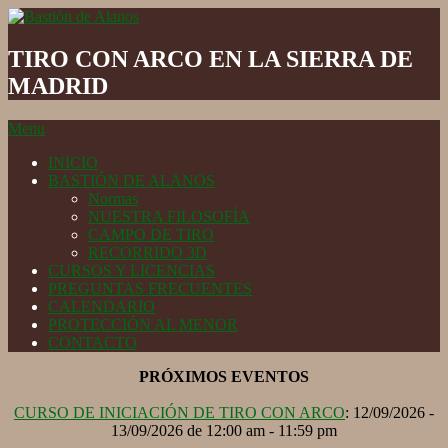
Skip
to
Bastión
content
de
TIRO CON ARCO EN LA SIERRA DE
Alanos
MADRID
Secondary
Menu
Navigation
INICIO
Menu
BASTIÓN DE ALANOS
Normas
NUESTRA FILOSOFÍA
CAMPO DE TIRO
RECORRIDO 3D
CURSOS Y LICENCIAS
PREGUNTAS FRECUENTES
CALENDARIO
PROTECCIÓN AL MENOR
CONTACTO
PRÓXIMOS EVENTOS
CURSO DE INICIACIÓN DE TIRO CON ARCO
: 12/09/2026 -
13/09/2026 de 12:00 am - 11:59 pm