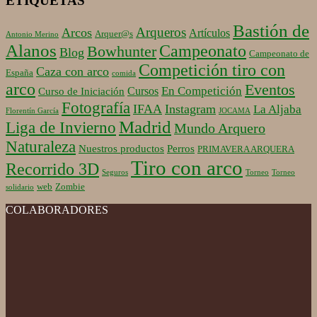
ETIQUETAS
Bastión de
Arqueros
Arcos
Artículos
Arquer@s
Antonio Merino
Alanos
Campeonato
Bowhunter
Blog
Campeonato de
Competición tiro con
Caza con arco
España
comida
arco
Eventos
En Competición
Cursos
Curso de Iniciación
Fotografía
IFAA
Instagram
La Aljaba
Florentín García
JOCAMA
Madrid
Liga de Invierno
Mundo Arquero
Naturaleza
Nuestros productos
Perros
PRIMAVERA ARQUERA
Tiro con arco
Recorrido 3D
Seguros
Torneo
Torneo
web
Zombie
solidario
COLABORADORES