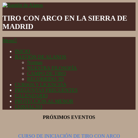
Skip
to
Bastión
content
de
TIRO CON ARCO EN LA SIERRA DE
Alanos
MADRID
Secondary
Menu
Navigation
Menu
INICIO
BASTIÓN DE ALANOS
Normas
NUESTRA FILOSOFÍA
CAMPO DE TIRO
RECORRIDO 3D
CURSOS Y LICENCIAS
PREGUNTAS FRECUENTES
CALENDARIO
PROTECCIÓN AL MENOR
CONTACTO
PRÓXIMOS EVENTOS
CURSO DE INICIACIÓN DE TIRO CON ARCO