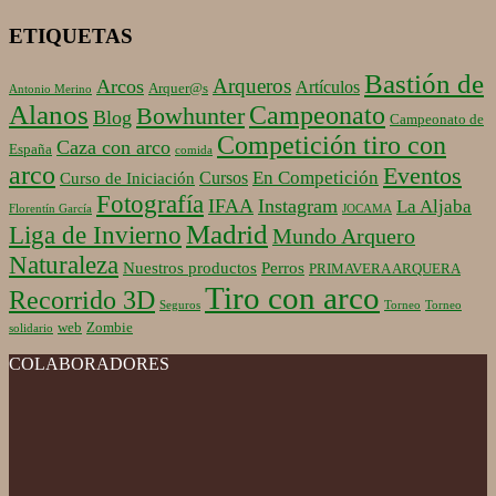
ETIQUETAS
Bastión de
Arqueros
Arcos
Artículos
Arquer@s
Antonio Merino
Alanos
Campeonato
Bowhunter
Blog
Campeonato de
Competición tiro con
Caza con arco
España
comida
arco
Eventos
En Competición
Cursos
Curso de Iniciación
Fotografía
IFAA
Instagram
La Aljaba
Florentín García
JOCAMA
Madrid
Liga de Invierno
Mundo Arquero
Naturaleza
Nuestros productos
Perros
PRIMAVERA ARQUERA
Tiro con arco
Recorrido 3D
Seguros
Torneo
Torneo
web
Zombie
solidario
COLABORADORES