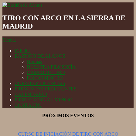
Skip
to
Bastión
content
de
TIRO CON ARCO EN LA SIERRA DE
Alanos
MADRID
Secondary
Menu
Navigation
Menu
INICIO
BASTIÓN DE ALANOS
Normas
NUESTRA FILOSOFÍA
CAMPO DE TIRO
RECORRIDO 3D
CURSOS Y LICENCIAS
PREGUNTAS FRECUENTES
CALENDARIO
PROTECCIÓN AL MENOR
CONTACTO
PRÓXIMOS EVENTOS
CURSO DE INICIACIÓN DE TIRO CON ARCO