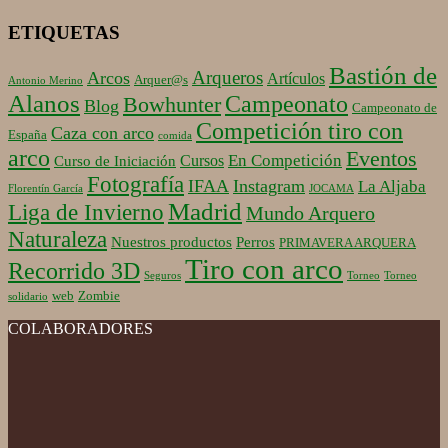
ETIQUETAS
Bastión de
Arqueros
Arcos
Artículos
Arquer@s
Antonio Merino
Alanos
Campeonato
Bowhunter
Blog
Campeonato de
Competición tiro con
Caza con arco
España
comida
arco
Eventos
En Competición
Cursos
Curso de Iniciación
Fotografía
IFAA
Instagram
La Aljaba
Florentín García
JOCAMA
Madrid
Liga de Invierno
Mundo Arquero
Naturaleza
Nuestros productos
Perros
PRIMAVERA ARQUERA
Tiro con arco
Recorrido 3D
Seguros
Torneo
Torneo
web
Zombie
solidario
COLABORADORES