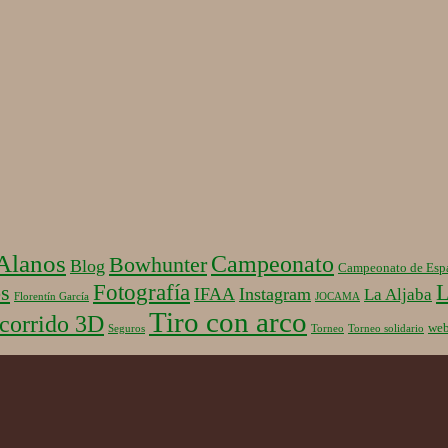
 Alanos
Campeonato
Bowhunter
Blog
Campeonato de Esp
Fotografía
L
s
IFAA
Instagram
La Aljaba
Florentín García
JOCAMA
Tiro con arco
corrido 3D
we
Seguros
Torneo
Torneo solidario