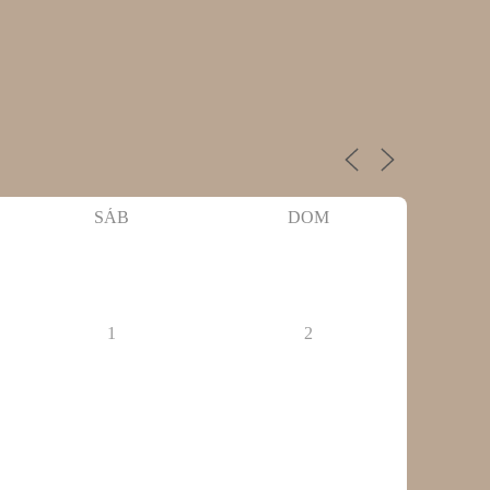
SÁB
DOM
1
2