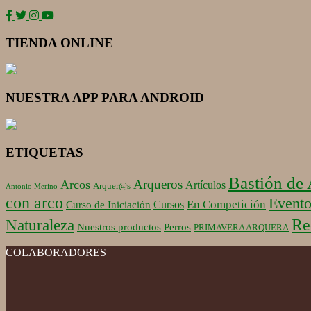
TIENDA ONLINE
NUESTRA APP PARA ANDROID
ETIQUETAS
Bastión de
Arqueros
Arcos
Artículos
Arquer@s
Antonio Merino
con arco
Evento
En Competición
Cursos
Curso de Iniciación
Re
Naturaleza
Nuestros productos
Perros
PRIMAVERA ARQUERA
COLABORADORES