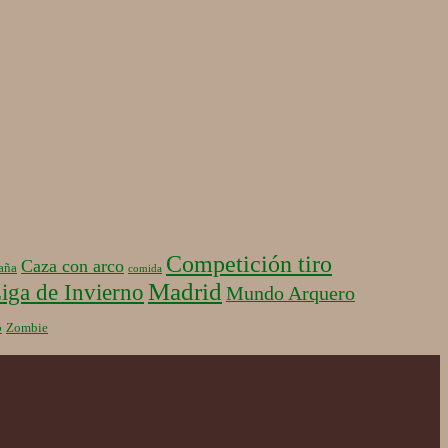
Competición tiro
Caza con arco
aña
comida
Madrid
iga de Invierno
Mundo Arquero
b
Zombie